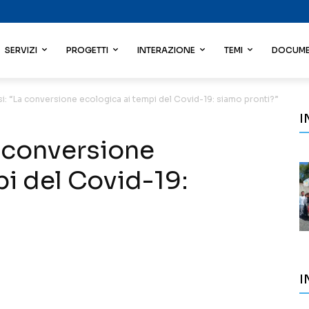
SERVIZI
PROGETTI
INTERAZIONE
TEMI
DOCUME
esi: “La conversione ecologica ai tempi del Covid-19: siamo pronti?”
I
a conversione
i del Covid-19:
I