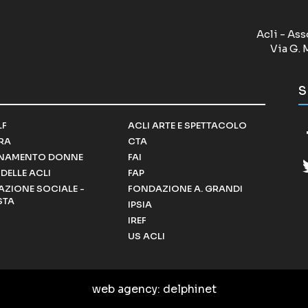
Acli - Ass
Via G. 
S
LF
ACLI ARTE E SPETTACOLO
RRA
CTA
NAMENTO DONNE
FAI
DELLE ACLI
FAP
ZIONE SOCIALE -
FONDAZIONE A. GRANDI
STA
IPSIA
IREF
US ACLI
web agency
: delphinet