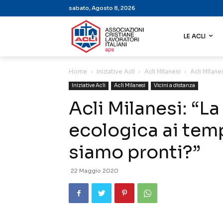
sabato, Agosto 8, 2026
LE ACLI
Home
Iniziative Acli
Acli Milanesi
Acli Milan
Iniziative Acli
Acli Milanesi
Vicini a distanza
Acli Milanesi: “L
ecologica ai temp
siamo pronti?”
22 Maggio 2020