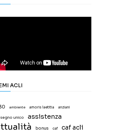
EMI ACLI
30
ambiente
amoris laetitia
anziani
assistenza
ssegno unico
ttualità
caf acli
bonus
caf