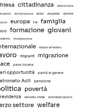
hiesa
cittadinanza
democrazia
donne
trazioni
diritti
disabilità
dichiarazione
famiglia
europa
Fai
ezioni
giovani
formazione
isco
overno
immigrazione
nternazionale
italiani all'estero
avoro
migrazione
migranti
ace
pace Ucraina
ari opportunità
parità di genere
atronato Acli
pensione
olitica
povertà
revidenza
servizio civile
sicurezza lavoro
welfare
erzo settore