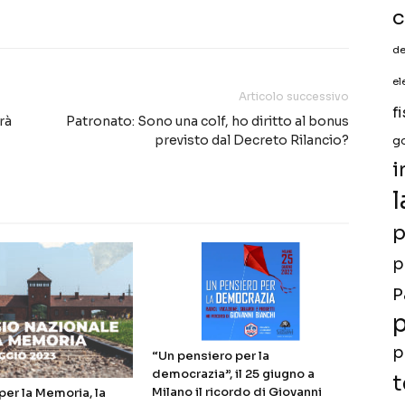
c
de
el
Articolo successivo
f
rà
Patronato: Sono una colf, ho diritto al bonus
previsto dal Decreto Rilancio?
g
i
l
p
p
P
p
p
“Un pensiero per la
democrazia”, il 25 giugno a
t
Milano il ricordo di Giovanni
er la Memoria, la