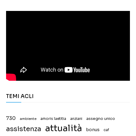
TEMI ACLI
730
assegno unico
ambiente
amoris laetitia
anziani
attualità
assistenza
bonus
caf