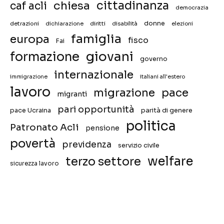
chiesa
cittadinanza
caf acli
democrazia
donne
detrazioni
diritti
disabilità
dichiarazione
elezioni
famiglia
europa
fisco
Fai
giovani
formazione
governo
internazionale
immigrazione
italiani all'estero
lavoro
migrazione
pace
migranti
pari opportunità
pace Ucraina
parità di genere
politica
Patronato Acli
pensione
povertà
previdenza
servizio civile
welfare
terzo settore
sicurezza lavoro