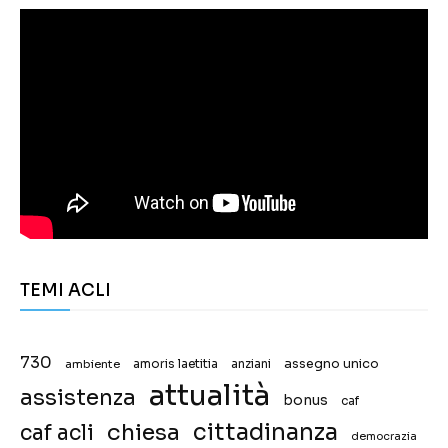
TEMI ACLI
730
assegno unico
ambiente
amoris laetitia
anziani
attualità
assistenza
bonus
caf
chiesa
cittadinanza
caf acli
democrazia