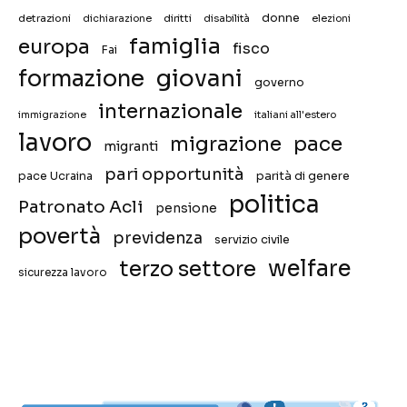
donne
detrazioni
diritti
disabilità
dichiarazione
elezioni
famiglia
europa
fisco
Fai
giovani
formazione
governo
internazionale
immigrazione
italiani all'estero
lavoro
migrazione
pace
migranti
pari opportunità
pace Ucraina
parità di genere
politica
Patronato Acli
pensione
povertà
previdenza
servizio civile
welfare
terzo settore
sicurezza lavoro