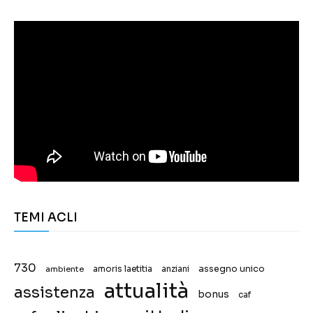
TEMI ACLI
730
assegno unico
ambiente
amoris laetitia
anziani
attualità
assistenza
bonus
caf