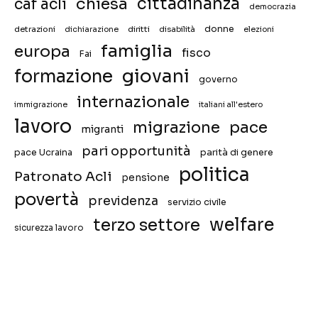
chiesa
cittadinanza
caf acli
democrazia
donne
detrazioni
diritti
disabilità
dichiarazione
elezioni
famiglia
europa
fisco
Fai
giovani
formazione
governo
internazionale
immigrazione
italiani all'estero
lavoro
migrazione
pace
migranti
pari opportunità
pace Ucraina
parità di genere
politica
Patronato Acli
pensione
povertà
previdenza
servizio civile
welfare
terzo settore
sicurezza lavoro