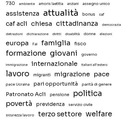
730
assegno unico
ambiente
amoris laetitia
anziani
attualità
assistenza
bonus
caf
chiesa
cittadinanza
caf acli
democrazia
donne
detrazioni
diritti
disabilità
dichiarazione
elezioni
famiglia
europa
fisco
Fai
giovani
formazione
governo
internazionale
immigrazione
italiani all'estero
lavoro
migrazione
pace
migranti
pari opportunità
pace Ucraina
parità di genere
politica
Patronato Acli
pensione
povertà
previdenza
servizio civile
welfare
terzo settore
sicurezza lavoro