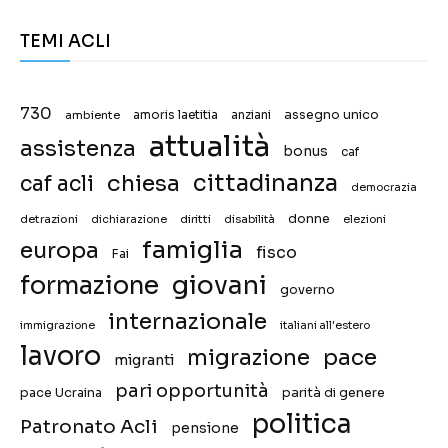
TEMI ACLI
730
assegno unico
ambiente
amoris laetitia
anziani
attualità
assistenza
bonus
caf
chiesa
cittadinanza
caf acli
democrazia
donne
detrazioni
diritti
disabilità
dichiarazione
elezioni
famiglia
europa
fisco
Fai
giovani
formazione
governo
internazionale
immigrazione
italiani all'estero
lavoro
migrazione
pace
migranti
pari opportunità
pace Ucraina
parità di genere
politica
Patronato Acli
pensione