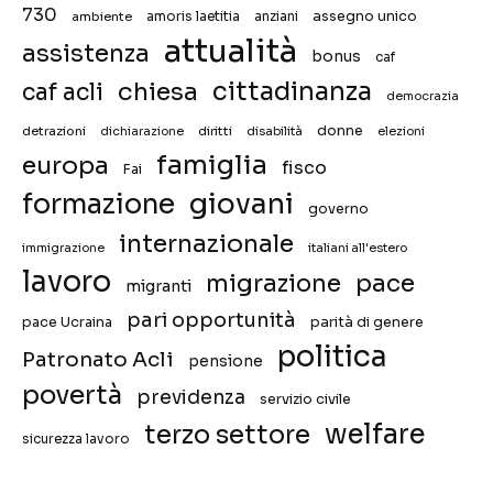
730
assegno unico
ambiente
amoris laetitia
anziani
attualità
assistenza
bonus
caf
chiesa
cittadinanza
caf acli
democrazia
donne
detrazioni
diritti
disabilità
dichiarazione
elezioni
famiglia
europa
fisco
Fai
giovani
formazione
governo
internazionale
immigrazione
italiani all'estero
lavoro
migrazione
pace
migranti
pari opportunità
pace Ucraina
parità di genere
politica
Patronato Acli
pensione
povertà
previdenza
servizio civile
welfare
terzo settore
sicurezza lavoro