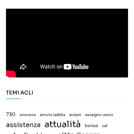
TEMI ACLI
730
assegno unico
ambiente
amoris laetitia
anziani
attualità
assistenza
bonus
caf