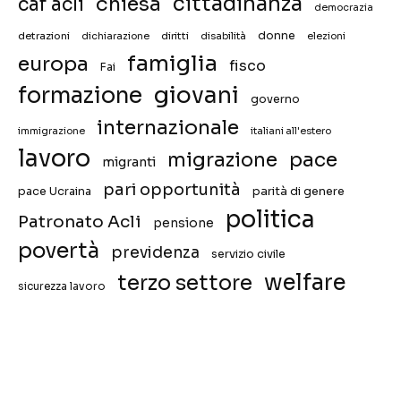
chiesa
cittadinanza
caf acli
democrazia
donne
detrazioni
diritti
disabilità
dichiarazione
elezioni
famiglia
europa
fisco
Fai
giovani
formazione
governo
internazionale
immigrazione
italiani all'estero
lavoro
migrazione
pace
migranti
pari opportunità
pace Ucraina
parità di genere
politica
Patronato Acli
pensione
povertà
previdenza
servizio civile
welfare
terzo settore
sicurezza lavoro