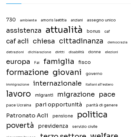
730
assegno unico
ambiente
amoris laetitia
anziani
attualità
assistenza
bonus
caf
chiesa
cittadinanza
caf acli
democrazia
donne
detrazioni
diritti
disabilità
dichiarazione
elezioni
famiglia
europa
fisco
Fai
giovani
formazione
governo
internazionale
immigrazione
italiani all'estero
lavoro
migrazione
pace
migranti
pari opportunità
pace Ucraina
parità di genere
politica
Patronato Acli
pensione
povertà
previdenza
servizio civile
welfare
terzo settore