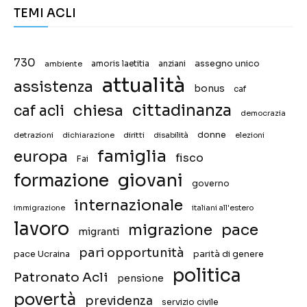
TEMI ACLI
730
assegno unico
ambiente
amoris laetitia
anziani
attualità
assistenza
bonus
caf
chiesa
cittadinanza
caf acli
democrazia
donne
detrazioni
diritti
disabilità
dichiarazione
elezioni
famiglia
europa
fisco
Fai
giovani
formazione
governo
internazionale
immigrazione
italiani all'estero
lavoro
migrazione
pace
migranti
pari opportunità
pace Ucraina
parità di genere
politica
Patronato Acli
pensione
povertà
previdenza
servizio civile