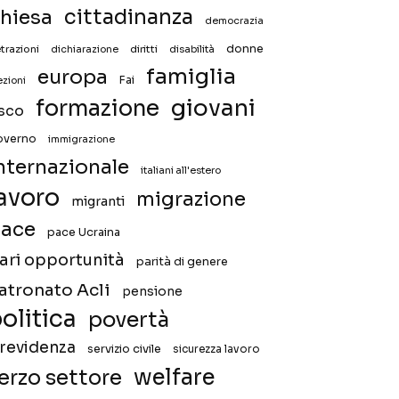
hiesa
cittadinanza
democrazia
donne
trazioni
diritti
disabilità
dichiarazione
famiglia
europa
Fai
ezioni
giovani
formazione
isco
overno
immigrazione
nternazionale
italiani all'estero
avoro
migrazione
migranti
ace
pace Ucraina
ari opportunità
parità di genere
atronato Acli
pensione
olitica
povertà
revidenza
servizio civile
sicurezza lavoro
welfare
erzo settore