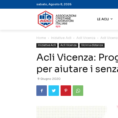
sabato, Agosto 8, 2026
LE ACLI
Home
Iniziative Acli
Acli Vicenza
Acli Vicenz
Iniziative Acli
Acli Vicenza
Vicini a distanza
Acli Vicenza: Pro
per aiutare i sen
9 Giugno 2020