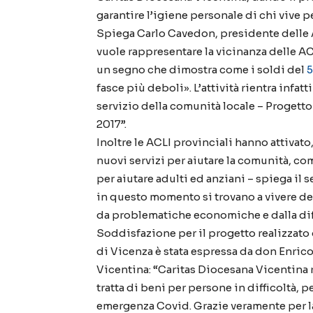
garantire l’igiene personale di chi vive p
Spiega Carlo Cavedon, presidente delle 
vuole rappresentare la vicinanza delle ACLI
un segno che dimostra come i soldi del
fasce più deboli». L’attività rientra infat
servizio della comunità locale – Progetto
2017”.
Inoltre le ACLI provinciali hanno attivato
nuovi servizi per aiutare la comunità, co
per aiutare adulti ed anziani – spiega il 
in questo momento si trovano a vivere del
da problematiche economiche e dalla diff
Soddisfazione per il progetto realizzato
di Vicenza è stata espressa da don Enrico
Vicentina: “Caritas Diocesana Vicentina ri
tratta di beni per persone in difficoltà,
emergenza Covid. Grazie veramente per la