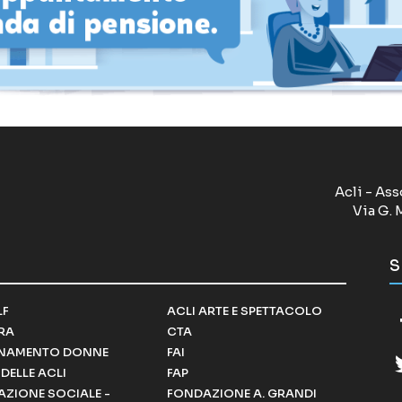
Acli - Ass
Via G. 
S
LF
ACLI ARTE E SPETTACOLO
RRA
CTA
NAMENTO DONNE
FAI
DELLE ACLI
FAP
ZIONE SOCIALE -
FONDAZIONE A. GRANDI