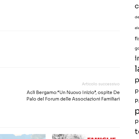
c
de
el
f
g
i
l
p
Articolo successivo
p
Acli Bergamo:“Un Nuovo Inizio”, ospite De
Palo del Forum delle Associazioni Familiari
P
p
p
t