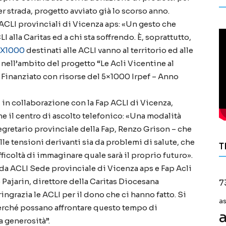
er strada, progetto avviato già lo scorso anno.
ACLI provinciali di Vicenza aps: «Un gesto che
 alla Caritas ed a chi sta soffrendo. È, soprattutto,
5X1000
destinati alle ACLI vanno al territorio ed alle
ti nell’ambito del progetto “Le Acli Vicentine al
 Finanziato con risorse del 5×1000 Irpef – Anno
, in collaborazione con la Fap ACLI di Vicenza,
me il centro di ascolto telefonico: «Una modalità
segretario provinciale della Fap, Renzo Grison – che
le tensioni derivanti sia da problemi di salute, che
T
icoltà di immaginare quale sarà il proprio futuro».
 da ACLI Sede provinciale di Vicenza aps e Fap Acli
 Pajarin, direttore della Caritas Diocesana
7
ngrazia le ACLI per il dono che ci hanno fatto. Si
a
 perché possano affrontare questo tempo di
a
 generosità”.