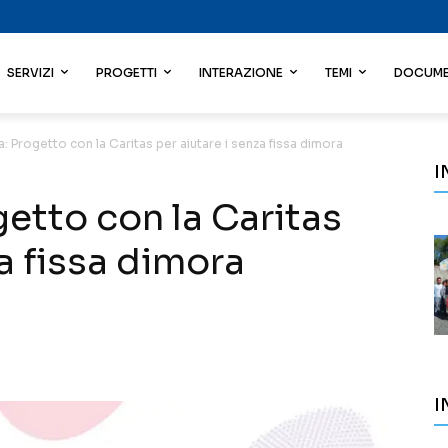
SERVIZI
PROGETTI
INTERAZIONE
TEMI
DOCUME
a: Progetto con la Caritas per aiutare i senza fissa dimora
I
getto con la Caritas
za fissa dimora
I