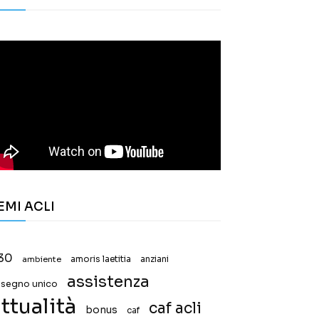
EMI ACLI
30
ambiente
amoris laetitia
anziani
assistenza
ssegno unico
ttualità
caf acli
bonus
caf