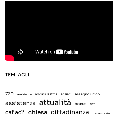
TEMI ACLI
730
assegno unico
ambiente
amoris laetitia
anziani
attualità
assistenza
bonus
caf
chiesa
cittadinanza
caf acli
democrazia