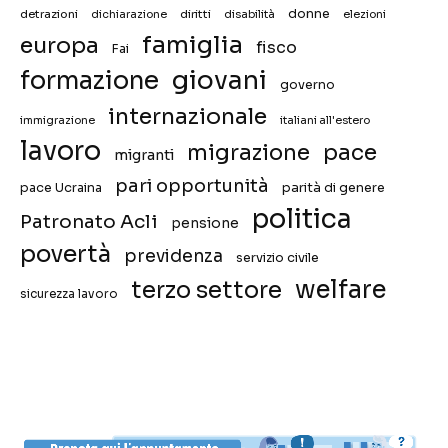
donne
detrazioni
diritti
disabilità
dichiarazione
elezioni
famiglia
europa
fisco
Fai
giovani
formazione
governo
internazionale
immigrazione
italiani all'estero
lavoro
migrazione
pace
migranti
pari opportunità
pace Ucraina
parità di genere
politica
Patronato Acli
pensione
povertà
previdenza
servizio civile
welfare
terzo settore
sicurezza lavoro