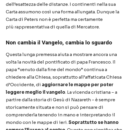
dell
’
esattezza delle distanze. I continenti nella sua
Carta assumono cos
ì
una forma allungata. Dunque la
Carta di Peters non
è
perfetta ma certamente
pi
ù
rappresentativa di quella di Mercatore.
Non cambia il Vangelo, cambia lo sguardo
Questa lunga premessa aiuta a mostrare ancora una
volta la novit
à
del pontificato di papa Francesco. Il
papa
“
venuto dalla fine del mondo
”
continua a
chiedere alla Chiesa, soprattutto all
’
affaticata Chiesa
d
’
Occidente, di
aggiornare le mappe per poter
leggere meglio il vangelo
. La vicenda cristiana
–
a
partire dalla storia di Ges
ù
di Nazareth
– è
sempre
storicamente situata e non si pu
ò
pensare di
comprenderla tenendo in mano e interpretando il
mondo con le mappe di ieri.
Soprattutto se hanno
sempre l
’
Europa al centro
. Questo non significa che