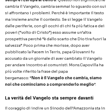
cambia il Vangelo, cambia semmai lo sguardo con sui
si affrontano i problemi. Perch
é è
importante il testo
ma insieme anche il contesto. Se si legge il Vangelo
dalle periferie, con gli occhi di chi fa pi
ù
fatica e dei
poveri (
“
volto di Cristo
”
) esso assume un
’
altra
prospettiva perch
é “è
dallo scarto che Dio tira fuori la
salvezza
”
. Poco prima che morisse, dopo aver
pubblicato la Pacem in Terris, papa Giovanni fu
accusato da un giornale di aver cambiato il Vangelo
per andare incontro ai comunisti. Mons.Capovilla ha
pi
ù
volte riferito la frase del papa
bergamasco:
“
Non
è
il Vangelo che cambia, siamo
noi che cominciamo a comprenderlo meglio
”
.
La verit
à
del Vangelo sta sempre davanti
Il coraggio di indire un Sinodo dell
’
Amazzonia sta in