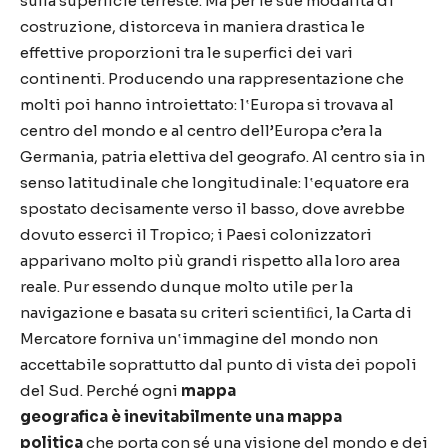
sulla superficie terreste. Ma per le sue modalit
à
di
costruzione, distorceva in maniera drastica le
effettive proporzioni tra le superfici dei vari
continenti. Producendo una rappresentazione che
molti poi hanno introiettato: l
‛
Europa si trovava al
centro del mondo e al centro dell
’
Europa c
’
era la
Germania, patria elettiva del geografo. Al centro sia in
senso latitudinale che longitudinale: l
‛
equatore era
spostato decisamente verso il basso, dove avrebbe
dovuto esserci il Tropico; i Paesi colonizzatori
apparivano molto pi
ù
grandi rispetto alla loro area
reale. Pur essendo dunque molto utile per la
navigazione e basata su criteri scienti
ﬁ
ci, la Carta di
Mercatore forniva un
‛
immagine del mondo non
accettabile soprattutto dal punto di vista dei popoli
del Sud. Perch
é
ogni
mappa
geografica
è
inevitabilmente una mappa
politica
che porta con s
é
una visione del mondo e dei