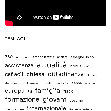
TEMI ACLI
730
assegno unico
ambiente
amoris laetitia
anziani
attualità
assistenza
bonus
caf
chiesa
cittadinanza
caf acli
democrazia
donne
detrazioni
diritti
disabilità
dichiarazione
elezioni
famiglia
europa
fisco
Fai
giovani
formazione
governo
internazionale
immigrazione
italiani all'estero