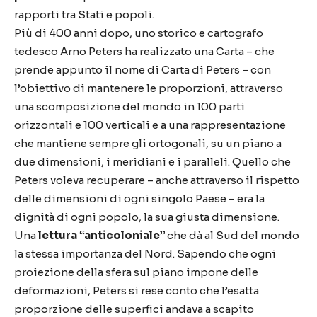
rapporti tra Stati e popoli.
Pi
ù
di 400 anni dopo, uno storico e cartografo
tedesco Arno Peters ha realizzato una Carta
–
che
prende appunto il nome di Carta di Peters
–
con
l
’
obiettivo di mantenere le proporzioni, attraverso
una scomposizione del mondo in 100 parti
orizzontali e 100 verticali e a una rappresentazione
che mantiene sempre gli ortogonali, su un piano a
due dimensioni, i meridiani e i paralleli. Quello che
Peters voleva recuperare
–
anche attraverso il rispetto
delle dimensioni di ogni singolo Paese
–
era la
dignit
à
di ogni popolo, la sua giusta dimensione.
Una
lettura
“
anticoloniale
”
che d
à
al Sud del mondo
la stessa importanza del Nord. Sapendo che ogni
proiezione della sfera sul piano impone delle
deformazioni, Peters si rese conto che l
’
esatta
proporzione delle superfici andava a scapito