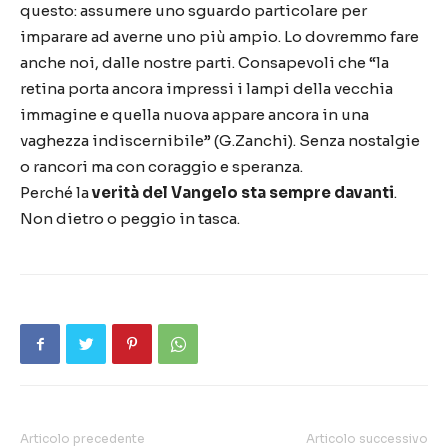
questo
:
assumere uno sguardo particolare per
imparare ad averne uno pi
ù
ampio. Lo dovremmo fare
anche noi, dalle nostre parti. Consapevoli che
“
la
retina porta ancora impressi i lampi della vecchia
immagine e quella nuova appare ancora in una
vaghezza indiscernibile
”
(G.Zanchi). Senza nostalgie
o rancori ma con coraggio e speranza.
Perch
é
la
verit
à
del Vangelo sta sempre davanti
.
Non dietro o peggio in tasca.
Articolo precedente
Articolo successivo