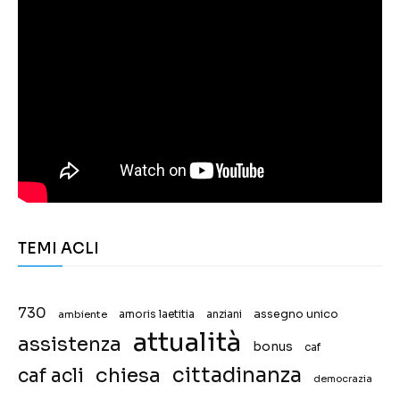
TEMI ACLI
730
assegno unico
ambiente
amoris laetitia
anziani
attualità
assistenza
bonus
caf
chiesa
cittadinanza
caf acli
democrazia