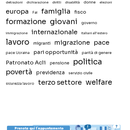
donne
detrazioni
diritti
disabilità
dichiarazione
elezioni
famiglia
europa
fisco
Fai
giovani
formazione
governo
internazionale
immigrazione
italiani all'estero
lavoro
migrazione
pace
migranti
pari opportunità
pace Ucraina
parità di genere
politica
Patronato Acli
pensione
povertà
previdenza
servizio civile
welfare
terzo settore
sicurezza lavoro