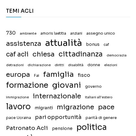
TEMI ACLI
730
assegno unico
ambiente
amoris laetitia
anziani
attualità
assistenza
bonus
caf
chiesa
cittadinanza
caf acli
democrazia
donne
detrazioni
diritti
disabilità
dichiarazione
elezioni
famiglia
europa
fisco
Fai
giovani
formazione
governo
internazionale
immigrazione
italiani all'estero
lavoro
migrazione
pace
migranti
pari opportunità
pace Ucraina
parità di genere
politica
Patronato Acli
pensione