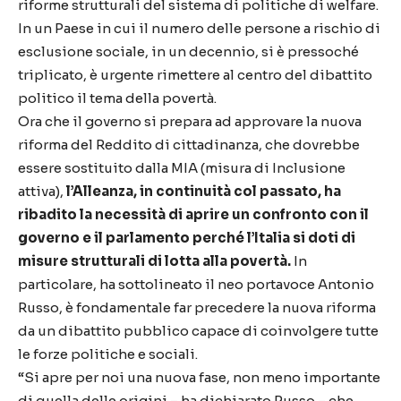
riforme strutturali del sistema di politiche di welfare.
In un Paese in cui il numero delle persone a rischio di
esclusione sociale, in un decennio, si è pressoché
triplicato, è urgente rimettere al centro del dibattito
politico il tema della povertà.
Ora che il governo si prepara ad approvare la nuova
riforma del Reddito di cittadinanza, che dovrebbe
essere sostituito dalla MIA (misura di Inclusione
attiva),
l’Alleanza, in continuità col passato, ha
ribadito la necessità di aprire un confronto con il
governo e il parlamento perché l’Italia si doti di
misure strutturali di lotta alla povertà.
In
particolare, ha sottolineato il neo portavoce Antonio
Russo, è fondamentale far precedere la nuova riforma
da un dibattito pubblico capace di coinvolgere tutte
le forze politiche e sociali.
“Si apre per noi una nuova fase, non meno importante
di quella delle origini – ha dichiarato Russo – che