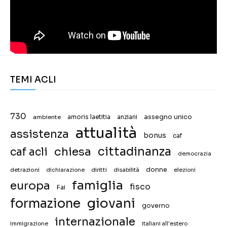
TEMI ACLI
730
assegno unico
ambiente
amoris laetitia
anziani
attualità
assistenza
bonus
caf
chiesa
cittadinanza
caf acli
democrazia
donne
detrazioni
diritti
disabilità
dichiarazione
elezioni
famiglia
europa
fisco
Fai
giovani
formazione
governo
internazionale
immigrazione
italiani all'estero