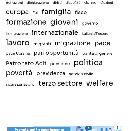
donne
detrazioni
diritti
disabilità
dichiarazione
elezioni
famiglia
europa
fisco
Fai
giovani
formazione
governo
internazionale
immigrazione
italiani all'estero
lavoro
migrazione
pace
migranti
pari opportunità
pace Ucraina
parità di genere
politica
Patronato Acli
pensione
povertà
previdenza
servizio civile
welfare
terzo settore
sicurezza lavoro