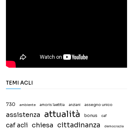
TEMI ACLI
730
assegno unico
ambiente
amoris laetitia
anziani
attualità
assistenza
bonus
caf
chiesa
cittadinanza
caf acli
democrazia