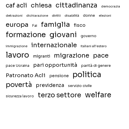
chiesa
cittadinanza
caf acli
democrazia
donne
detrazioni
diritti
disabilità
dichiarazione
elezioni
famiglia
europa
fisco
Fai
giovani
formazione
governo
internazionale
immigrazione
italiani all'estero
lavoro
migrazione
pace
migranti
pari opportunità
pace Ucraina
parità di genere
politica
Patronato Acli
pensione
povertà
previdenza
servizio civile
welfare
terzo settore
sicurezza lavoro