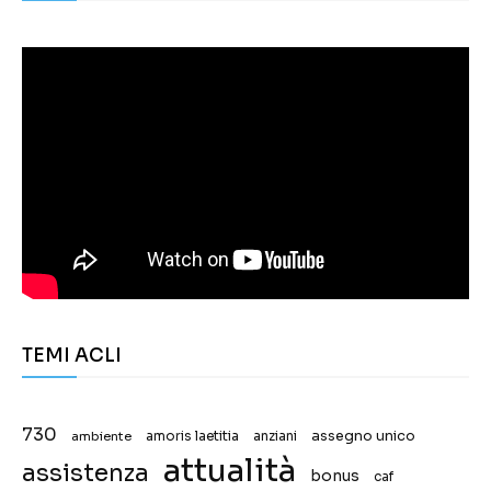
TEMI ACLI
730
assegno unico
ambiente
amoris laetitia
anziani
attualità
assistenza
bonus
caf