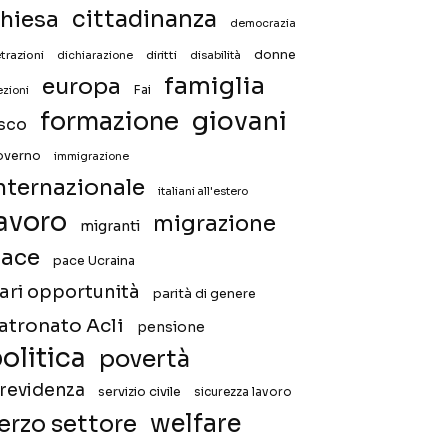
hiesa
cittadinanza
democrazia
donne
trazioni
diritti
disabilità
dichiarazione
famiglia
europa
Fai
ezioni
giovani
formazione
isco
overno
immigrazione
nternazionale
italiani all'estero
avoro
migrazione
migranti
ace
pace Ucraina
ari opportunità
parità di genere
atronato Acli
pensione
olitica
povertà
revidenza
servizio civile
sicurezza lavoro
welfare
erzo settore