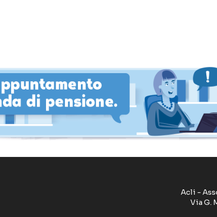
Acli - Ass
Via G. 