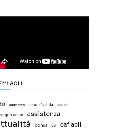
EMI ACLI
30
ambiente
amoris laetitia
anziani
assistenza
ssegno unico
ttualità
caf acli
bonus
caf