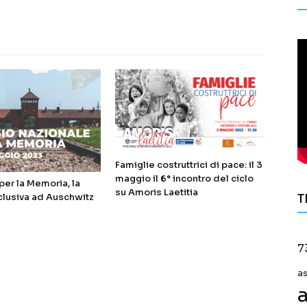
Famiglie costruttrici di pace: il 3
maggio il 6° incontro del ciclo
er la Memoria, la
su Amoris Laetitia
clusiva ad Auschwitz
T
7
a
a