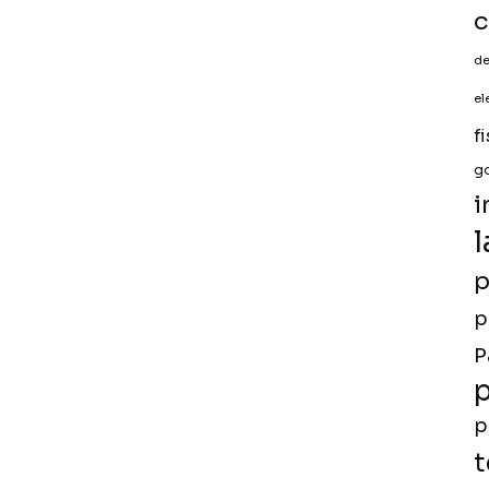
c
de
el
f
g
i
l
p
p
P
p
p
t