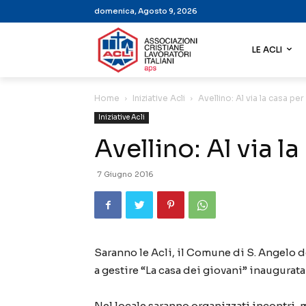
domenica, Agosto 9, 2026
LE ACLI
Home
Iniziative Acli
Avellino: Al via la casa per
Iniziative Acli
Avellino: Al via l
7 Giugno 2016
Saranno le Acli, il Comune di S. Angelo d
a gestire “La casa dei giovani” inaugurata
Nel locale saranno organizzati incontri, 