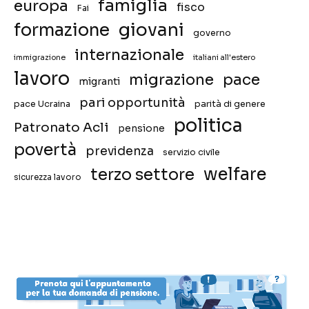
famiglia
europa
fisco
Fai
giovani
formazione
governo
internazionale
immigrazione
italiani all'estero
lavoro
migrazione
pace
migranti
pari opportunità
pace Ucraina
parità di genere
politica
Patronato Acli
pensione
povertà
previdenza
servizio civile
welfare
terzo settore
sicurezza lavoro