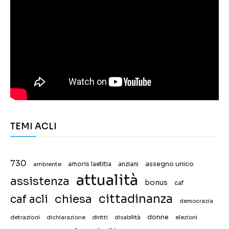
TEMI ACLI
730
assegno unico
ambiente
amoris laetitia
anziani
attualità
assistenza
bonus
caf
chiesa
cittadinanza
caf acli
democrazia
donne
detrazioni
diritti
disabilità
dichiarazione
elezioni