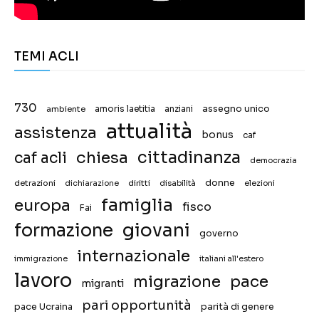
TEMI ACLI
730
assegno unico
ambiente
amoris laetitia
anziani
attualità
assistenza
bonus
caf
chiesa
cittadinanza
caf acli
democrazia
donne
detrazioni
diritti
disabilità
dichiarazione
elezioni
famiglia
europa
fisco
Fai
giovani
formazione
governo
internazionale
immigrazione
italiani all'estero
lavoro
migrazione
pace
migranti
pari opportunità
pace Ucraina
parità di genere