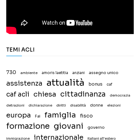
TEMI ACLI
730
assegno unico
ambiente
amoris laetitia
anziani
attualità
assistenza
bonus
caf
chiesa
cittadinanza
caf acli
democrazia
donne
detrazioni
diritti
disabilità
dichiarazione
elezioni
famiglia
europa
fisco
Fai
giovani
formazione
governo
internazionale
immigrazione
italiani all'estero