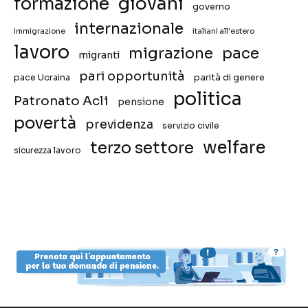
giovani
formazione
governo
internazionale
immigrazione
italiani all'estero
lavoro
migrazione
pace
migranti
pari opportunità
pace Ucraina
parità di genere
politica
Patronato Acli
pensione
povertà
previdenza
servizio civile
welfare
terzo settore
sicurezza lavoro