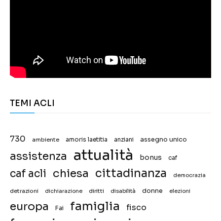
TEMI ACLI
730
assegno unico
ambiente
amoris laetitia
anziani
attualità
assistenza
bonus
caf
chiesa
cittadinanza
caf acli
democrazia
donne
detrazioni
diritti
disabilità
dichiarazione
elezioni
famiglia
europa
fisco
Fai