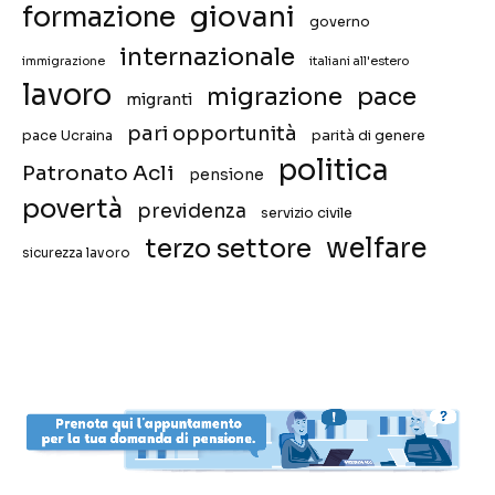
giovani
formazione
governo
internazionale
immigrazione
italiani all'estero
lavoro
migrazione
pace
migranti
pari opportunità
pace Ucraina
parità di genere
politica
Patronato Acli
pensione
povertà
previdenza
servizio civile
welfare
terzo settore
sicurezza lavoro