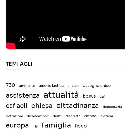
TEMI ACLI
730
assegno unico
ambiente
amoris laetitia
anziani
attualità
assistenza
bonus
caf
chiesa
cittadinanza
caf acli
democrazia
donne
detrazioni
diritti
disabilità
dichiarazione
elezioni
famiglia
europa
fisco
Fai