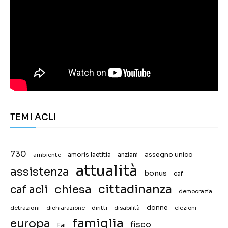
TEMI ACLI
730
assegno unico
ambiente
amoris laetitia
anziani
attualità
assistenza
bonus
caf
chiesa
cittadinanza
caf acli
democrazia
donne
detrazioni
diritti
disabilità
dichiarazione
elezioni
famiglia
europa
fisco
Fai