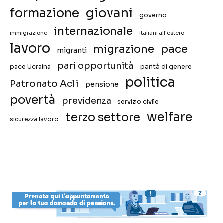
giovani
formazione
governo
internazionale
immigrazione
italiani all'estero
lavoro
migrazione
pace
migranti
pari opportunità
pace Ucraina
parità di genere
politica
Patronato Acli
pensione
povertà
previdenza
servizio civile
welfare
terzo settore
sicurezza lavoro