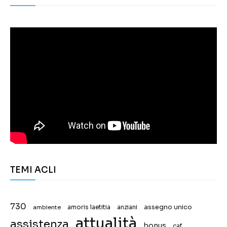
TEMI ACLI
730
assegno unico
ambiente
amoris laetitia
anziani
attualità
assistenza
bonus
caf