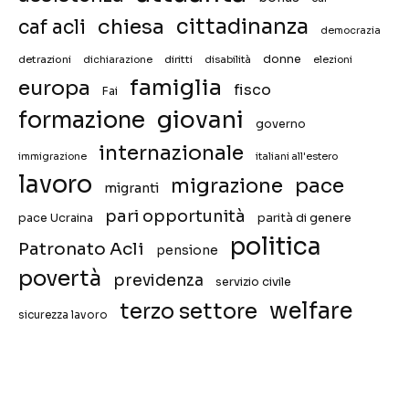
chiesa
cittadinanza
caf acli
democrazia
donne
detrazioni
diritti
disabilità
dichiarazione
elezioni
famiglia
europa
fisco
Fai
giovani
formazione
governo
internazionale
immigrazione
italiani all'estero
lavoro
migrazione
pace
migranti
pari opportunità
pace Ucraina
parità di genere
politica
Patronato Acli
pensione
povertà
previdenza
servizio civile
welfare
terzo settore
sicurezza lavoro