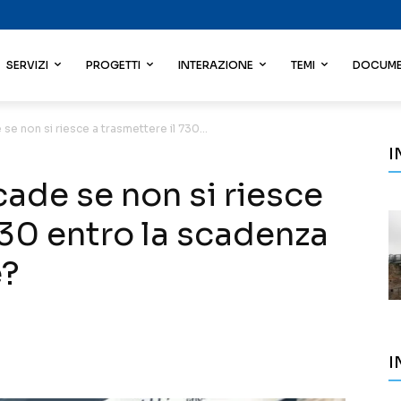
SERVIZI
PROGETTI
INTERAZIONE
TEMI
DOCUME
 se non si riesce a trasmettere il 730...
I
cade se non si riesce
730 entro la scadenza
e?
I