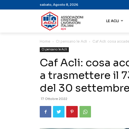
sabato, Agosto 8, 2026
LE ACLI
Home
Ci pensano le Acli
Caf Acli: cosa accade
Ci pensano le Acli
Caf Acli: cosa ac
a trasmettere il 
del 30 settembr
17 Ottobre 2022