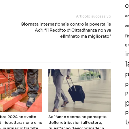
c
de
Articolo successivo
a
Giornata Internazionale contro la povertà, le
el
Acli: “Il Reddito di Cittadinanza non va
f
eliminato ma migliorato”
g
i
l
p
p
P
p
p
bre 2024 ho svolto
Se l’anno scorso ho percepito
t
di ristrutturazione e ho
delle retribuzioni all’estero,
 un armadio tramite
quest’anno devo indicarle in