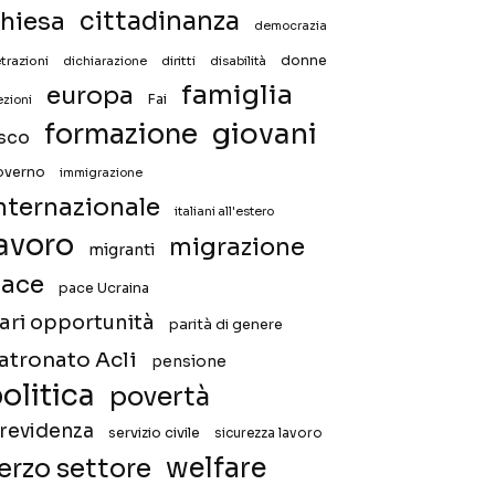
hiesa
cittadinanza
democrazia
donne
trazioni
diritti
disabilità
dichiarazione
famiglia
europa
Fai
ezioni
giovani
formazione
isco
overno
immigrazione
nternazionale
italiani all'estero
avoro
migrazione
migranti
ace
pace Ucraina
ari opportunità
parità di genere
atronato Acli
pensione
olitica
povertà
revidenza
servizio civile
sicurezza lavoro
welfare
erzo settore