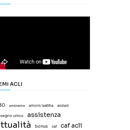
EMI ACLI
30
ambiente
amoris laetitia
anziani
assistenza
ssegno unico
ttualità
caf acli
bonus
caf