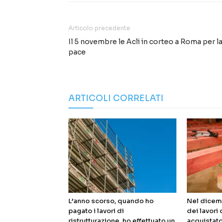
Articolo precedente
Il 5 novembre le Acli in corteo a Roma per l
pace
ARTICOLI CORRELATI
L’anno scorso, quando ho
Nel dicem
pagato i lavori di
dei lavori 
ristrutturazione, ho effettuato un
acquistato