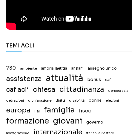
TEMI ACLI
730
assegno unico
ambiente
amoris laetitia
anziani
attualità
assistenza
bonus
caf
chiesa
cittadinanza
caf acli
democrazia
donne
detrazioni
diritti
disabilità
dichiarazione
elezioni
famiglia
europa
fisco
Fai
giovani
formazione
governo
internazionale
immigrazione
italiani all'estero