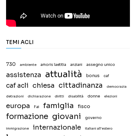
TEMI ACLI
730
assegno unico
ambiente
amoris laetitia
anziani
attualità
assistenza
bonus
caf
chiesa
cittadinanza
caf acli
democrazia
donne
detrazioni
diritti
disabilità
dichiarazione
elezioni
famiglia
europa
fisco
Fai
giovani
formazione
governo
internazionale
immigrazione
italiani all'estero