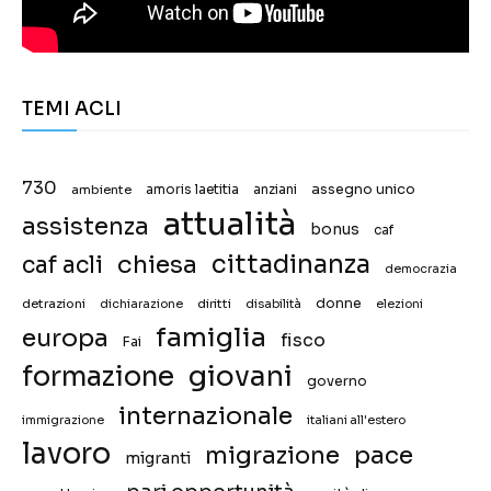
TEMI ACLI
730
assegno unico
ambiente
amoris laetitia
anziani
attualità
assistenza
bonus
caf
chiesa
cittadinanza
caf acli
democrazia
donne
detrazioni
diritti
disabilità
dichiarazione
elezioni
famiglia
europa
fisco
Fai
giovani
formazione
governo
internazionale
immigrazione
italiani all'estero
lavoro
migrazione
pace
migranti