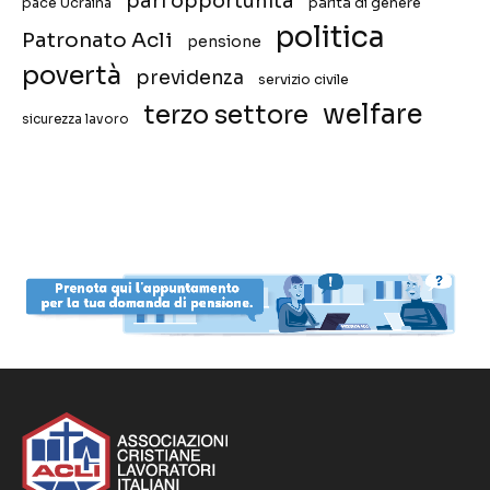
pari opportunità
pace Ucraina
parità di genere
politica
Patronato Acli
pensione
povertà
previdenza
servizio civile
welfare
terzo settore
sicurezza lavoro