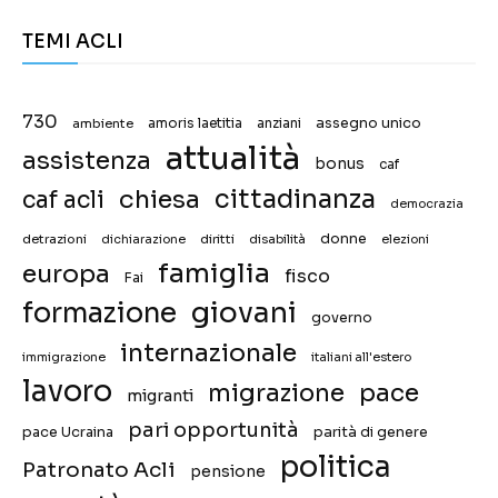
TEMI ACLI
730
assegno unico
ambiente
amoris laetitia
anziani
attualità
assistenza
bonus
caf
chiesa
cittadinanza
caf acli
democrazia
donne
detrazioni
diritti
disabilità
dichiarazione
elezioni
famiglia
europa
fisco
Fai
giovani
formazione
governo
internazionale
immigrazione
italiani all'estero
lavoro
migrazione
pace
migranti
pari opportunità
pace Ucraina
parità di genere
politica
Patronato Acli
pensione