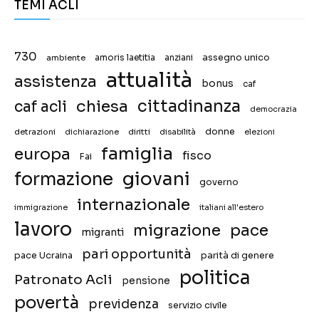
TEMI ACLI
730
assegno unico
ambiente
amoris laetitia
anziani
attualità
assistenza
bonus
caf
chiesa
cittadinanza
caf acli
democrazia
donne
detrazioni
diritti
disabilità
dichiarazione
elezioni
famiglia
europa
fisco
Fai
giovani
formazione
governo
internazionale
immigrazione
italiani all'estero
lavoro
migrazione
pace
migranti
pari opportunità
pace Ucraina
parità di genere
politica
Patronato Acli
pensione
povertà
previdenza
servizio civile