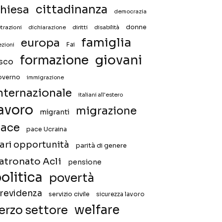
hiesa
cittadinanza
democrazia
donne
trazioni
diritti
disabilità
dichiarazione
famiglia
europa
Fai
ezioni
giovani
formazione
isco
overno
immigrazione
nternazionale
italiani all'estero
avoro
migrazione
migranti
ace
pace Ucraina
ari opportunità
parità di genere
atronato Acli
pensione
olitica
povertà
revidenza
servizio civile
sicurezza lavoro
welfare
erzo settore