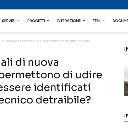
SERVIZI
PROGETTI
INTERAZIONE
TEMI
DOCUME
i di nuova generazione che permettono di udire meglio...
I
iali di nuova
permettono di udire
ssere identificati
cnico detraibile?
I