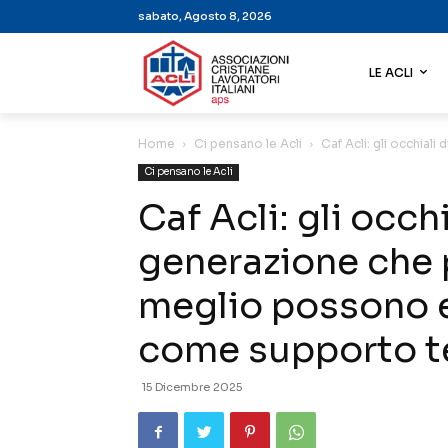
sabato, Agosto 8, 2026
LE ACLI
Home
Ci pensano le Acli
Caf Acli: gli occhial
Ci pensano le Acli
Caf Acli: gli occh
generazione che 
meglio possono e
come supporto te
15 Dicembre 2025