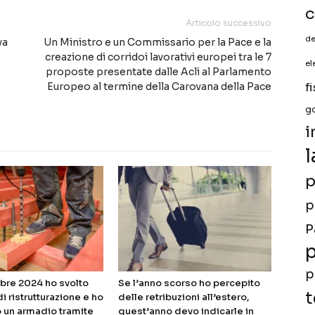
c
Articolo successivo
de
va
Un Ministro e un Commissario per la Pace e la
creazione di corridoi lavorativi europei tra le 7
el
proposte presentate dalle Acli al Parlamento
Europeo al termine della Carovana della Pace
f
g
i
l
p
p
P
p
p
bre 2024 ho svolto
Se l’anno scorso ho percepito
t
di ristrutturazione e ho
delle retribuzioni all’estero,
 un armadio tramite
quest’anno devo indicarle in