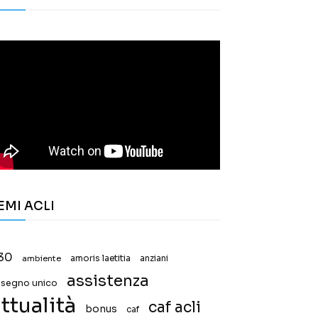
EMI ACLI
30
ambiente
amoris laetitia
anziani
assistenza
ssegno unico
ttualità
caf acli
bonus
caf