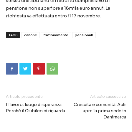
stesso che abbiano un reddito complessivo di
pensione non superiore a 18mila euro annui. La
richiesta va effettuata entro il 17 novembre.
TAGS
canone
frazionamento
pensionati
Articolo precedente
Articolo successivo
Il lavoro, luogo di speranza.
Crescita e comunità. Acli:
Perché il Giubileo ci riguarda
apre la prima sede in
Danimarca