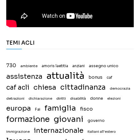
TEMI ACLI
730
assegno unico
ambiente
amoris laetitia
anziani
attualità
assistenza
bonus
caf
chiesa
cittadinanza
caf acli
democrazia
donne
detrazioni
diritti
disabilità
dichiarazione
elezioni
famiglia
europa
fisco
Fai
giovani
formazione
governo
internazionale
immigrazione
italiani all'estero