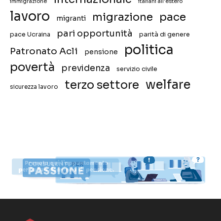
immigrazione
italiani all'estero
lavoro
migrazione
pace
migranti
pari opportunità
pace Ucraina
parità di genere
politica
Patronato Acli
pensione
povertà
previdenza
servizio civile
welfare
terzo settore
sicurezza lavoro