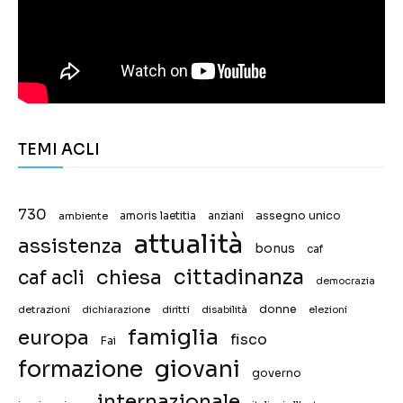
TEMI ACLI
730
assegno unico
ambiente
amoris laetitia
anziani
attualità
assistenza
bonus
caf
chiesa
cittadinanza
caf acli
democrazia
donne
detrazioni
diritti
disabilità
dichiarazione
elezioni
famiglia
europa
fisco
Fai
giovani
formazione
governo
internazionale