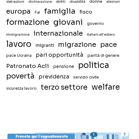
donne
detrazioni
diritti
disabilità
dichiarazione
elezioni
famiglia
europa
fisco
Fai
giovani
formazione
governo
internazionale
immigrazione
italiani all'estero
lavoro
migrazione
pace
migranti
pari opportunità
pace Ucraina
parità di genere
politica
Patronato Acli
pensione
povertà
previdenza
servizio civile
welfare
terzo settore
sicurezza lavoro