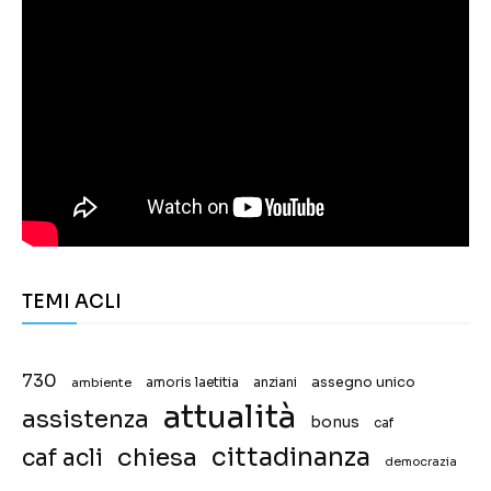
TEMI ACLI
730
assegno unico
ambiente
amoris laetitia
anziani
attualità
assistenza
bonus
caf
chiesa
cittadinanza
caf acli
democrazia