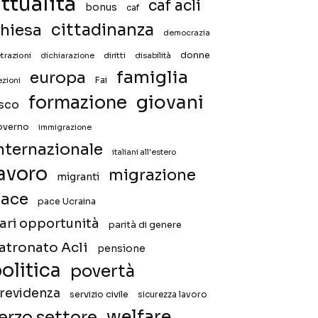
ttualità
caf acli
bonus
caf
hiesa
cittadinanza
democrazia
donne
trazioni
diritti
disabilità
dichiarazione
famiglia
europa
Fai
ezioni
giovani
formazione
isco
overno
immigrazione
nternazionale
italiani all'estero
avoro
migrazione
migranti
ace
pace Ucraina
ari opportunità
parità di genere
atronato Acli
pensione
olitica
povertà
revidenza
servizio civile
sicurezza lavoro
welfare
erzo settore