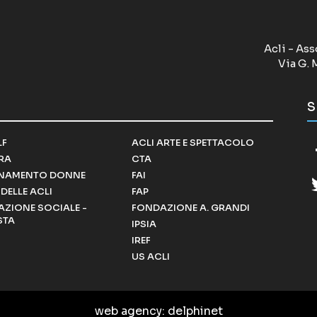
Acli - Ass
Via G. 
S
LF
ACLI ARTE E SPETTACOLO
RRA
CTA
NAMENTO DONNE
FAI
DELLE ACLI
FAP
ZIONE SOCIALE -
FONDAZIONE A. GRANDI
STA
IPSIA
IREF
US ACLI
web agency
: delphinet