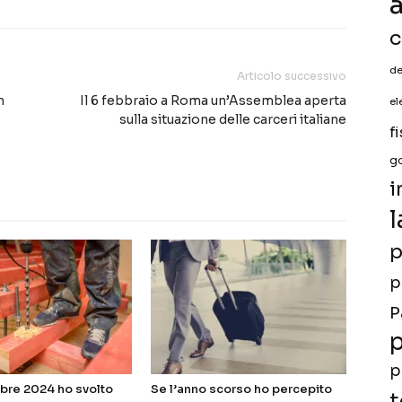
a
c
de
Articolo successivo
n
Il 6 febbraio a Roma un’Assemblea aperta
el
sulla situazione delle carceri italiane
f
g
i
l
p
p
P
p
p
bre 2024 ho svolto
Se l’anno scorso ho percepito
t