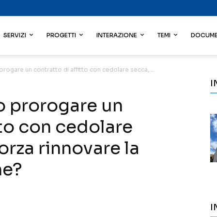
SERVIZI
PROGETTI
INTERAZIONE
TEMI
DOCUME
rorogare un contratto di affitto con cedolare secca,...
I
io prorogare un
tto con cedolare
orza rinnovare la
ne?
I