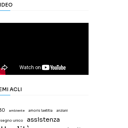
IDEO
EMI ACLI
30
ambiente
amoris laetitia
anziani
assistenza
ssegno unico