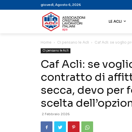
giovedì, Agosto 6, 2026
LE ACLI
Home
Ci pensano le Acli
Caf Acli: se voglio p
Ci pensano le Acli
Caf Acli: se vogl
contratto di affi
secca, devo per f
scelta dell’opzio
2 Febbraio 2026