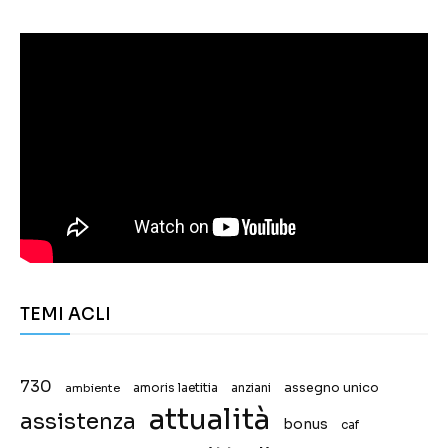
TEMI ACLI
730
assegno unico
ambiente
amoris laetitia
anziani
attualità
assistenza
bonus
caf