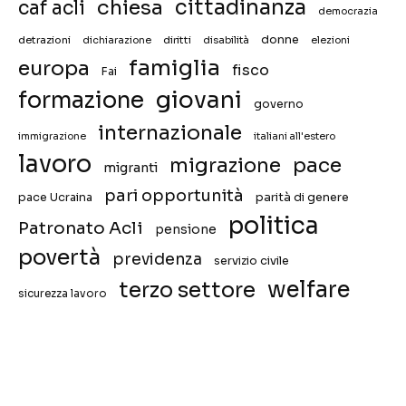
chiesa
cittadinanza
caf acli
democrazia
donne
detrazioni
diritti
disabilità
dichiarazione
elezioni
famiglia
europa
fisco
Fai
giovani
formazione
governo
internazionale
immigrazione
italiani all'estero
lavoro
migrazione
pace
migranti
pari opportunità
pace Ucraina
parità di genere
politica
Patronato Acli
pensione
povertà
previdenza
servizio civile
welfare
terzo settore
sicurezza lavoro