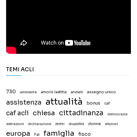
TEMI ACLI
730
assegno unico
ambiente
amoris laetitia
anziani
attualità
assistenza
bonus
caf
chiesa
cittadinanza
caf acli
democrazia
donne
detrazioni
diritti
disabilità
dichiarazione
elezioni
famiglia
europa
fisco
Fai