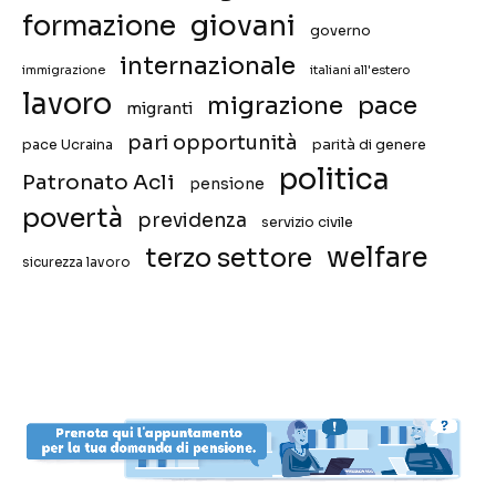
giovani
formazione
governo
internazionale
immigrazione
italiani all'estero
lavoro
migrazione
pace
migranti
pari opportunità
pace Ucraina
parità di genere
politica
Patronato Acli
pensione
povertà
previdenza
servizio civile
welfare
terzo settore
sicurezza lavoro