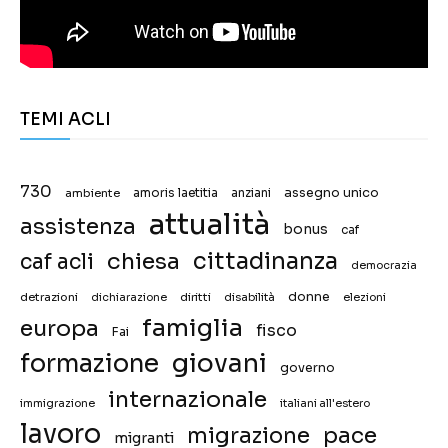
TEMI ACLI
730
assegno unico
ambiente
amoris laetitia
anziani
attualità
assistenza
bonus
caf
chiesa
cittadinanza
caf acli
democrazia
donne
detrazioni
diritti
disabilità
dichiarazione
elezioni
famiglia
europa
fisco
Fai
giovani
formazione
governo
internazionale
immigrazione
italiani all'estero
lavoro
migrazione
pace
migranti