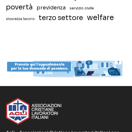
povertà
previdenza
servizio civile
welfare
terzo settore
sicurezza lavoro