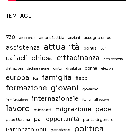
TEMI ACLI
730
assegno unico
ambiente
amoris laetitia
anziani
attualità
assistenza
bonus
caf
chiesa
cittadinanza
caf acli
democrazia
donne
detrazioni
diritti
disabilità
dichiarazione
elezioni
famiglia
europa
fisco
Fai
giovani
formazione
governo
internazionale
immigrazione
italiani all'estero
lavoro
migrazione
pace
migranti
pari opportunità
pace Ucraina
parità di genere
politica
Patronato Acli
pensione