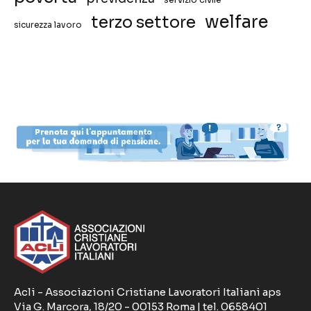
welfare
terzo settore
sicurezza lavoro
Acli - Associazioni Cristiane Lavoratori Italiani aps
Via G. Marcora, 18/20 - 00153 Roma | tel. 0658401