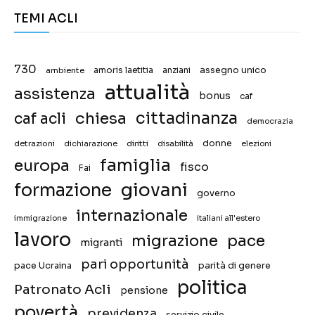
TEMI ACLI
730
assegno unico
ambiente
amoris laetitia
anziani
attualità
assistenza
bonus
caf
chiesa
cittadinanza
caf acli
democrazia
donne
detrazioni
diritti
disabilità
dichiarazione
elezioni
famiglia
europa
fisco
Fai
giovani
formazione
governo
internazionale
immigrazione
italiani all'estero
lavoro
migrazione
pace
migranti
pari opportunità
pace Ucraina
parità di genere
politica
Patronato Acli
pensione
povertà
previdenza
servizio civile