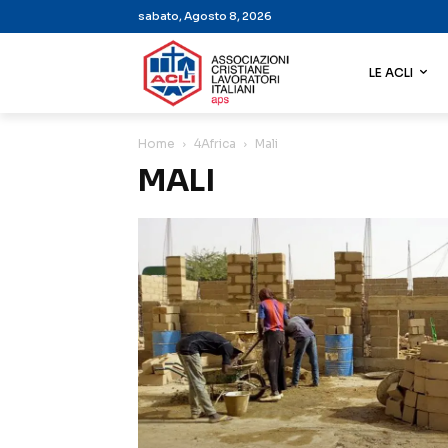
sabato, Agosto 8, 2026
LE ACLI
Home
4Africa
Mali
MALI