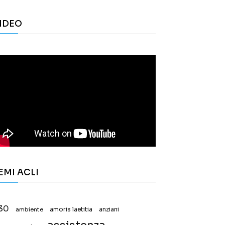
IDEO
EMI ACLI
30
ambiente
amoris laetitia
anziani