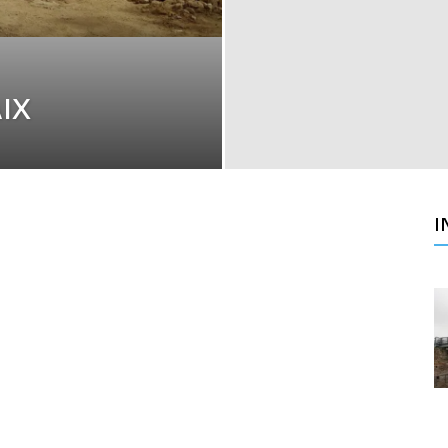
AIX
I