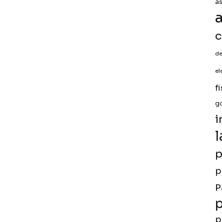
a
a
c
de
el
f
g
i
l
p
p
P
p
p