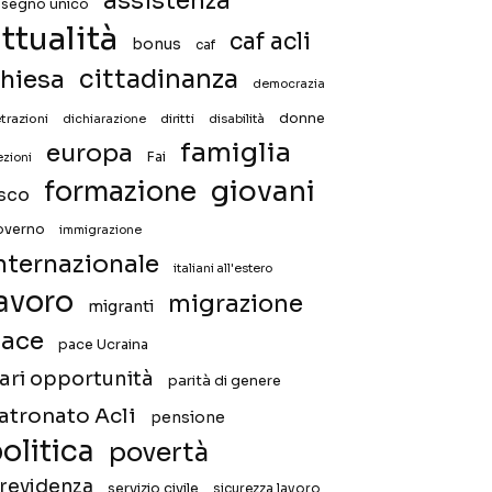
assistenza
ssegno unico
ttualità
caf acli
bonus
caf
hiesa
cittadinanza
democrazia
donne
trazioni
diritti
disabilità
dichiarazione
famiglia
europa
Fai
ezioni
giovani
formazione
isco
overno
immigrazione
nternazionale
italiani all'estero
avoro
migrazione
migranti
ace
pace Ucraina
ari opportunità
parità di genere
atronato Acli
pensione
olitica
povertà
revidenza
servizio civile
sicurezza lavoro