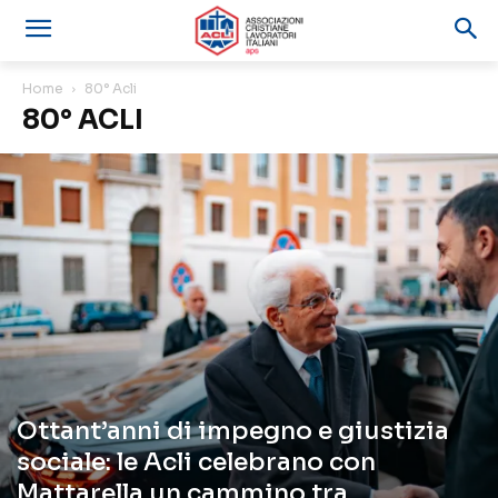
Home
80° Acli
80° ACLI
Ottant’anni di impegno e giustizia
sociale: le Acli celebrano con
Mattarella un cammino tra