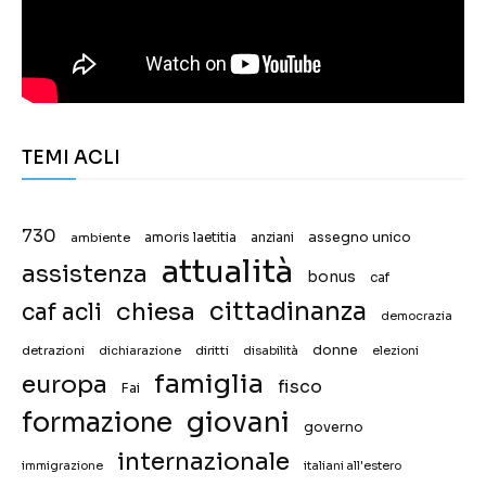
TEMI ACLI
730
assegno unico
ambiente
amoris laetitia
anziani
attualità
assistenza
bonus
caf
chiesa
cittadinanza
caf acli
democrazia
donne
detrazioni
diritti
disabilità
dichiarazione
elezioni
famiglia
europa
fisco
Fai
giovani
formazione
governo
internazionale
immigrazione
italiani all'estero