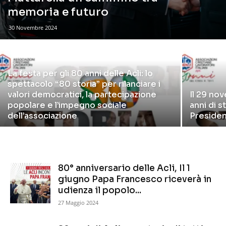
memoria e futuro
30 Novembre 2024
La festa per gli 80 anni delle Acli: lo
spettacolo “80 storia” per rilanciare i
valori democratici, la partecipazione
Il 29 no
popolare e l’impegno sociale
anni di s
dell’associazione
Presiden
80° anniversario delle Acli, Il 1
giugno Papa Francesco riceverà in
udienza il popolo...
27 Maggio 2024