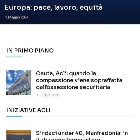
Europa: pace, lavoro, equità
9 Maggio 2024
IN PRIMO PIANO
Ceuta, Acli: quando la
compassione viene sopraffatta
dall’ossessione securitaria
31 Luglio 2026
INIZIATIVE ACLI
Sindaci under 40, Manfredonia: in