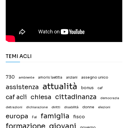
TEMI ACLI
730
assegno unico
ambiente
amoris laetitia
anziani
attualità
assistenza
bonus
caf
chiesa
cittadinanza
caf acli
democrazia
donne
detrazioni
diritti
disabilità
dichiarazione
elezioni
famiglia
europa
fisco
Fai
giovani
formazione
governo