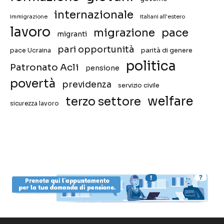
internazionale
immigrazione
italiani all'estero
lavoro
migrazione
pace
migranti
pari opportunità
pace Ucraina
parità di genere
politica
Patronato Acli
pensione
povertà
previdenza
servizio civile
welfare
terzo settore
sicurezza lavoro