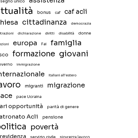
assistenza
ssegno unico
ttualità
caf acli
bonus
caf
hiesa
cittadinanza
democrazia
donne
trazioni
diritti
disabilità
dichiarazione
famiglia
europa
Fai
ezioni
giovani
formazione
isco
overno
immigrazione
nternazionale
italiani all'estero
avoro
migrazione
migranti
ace
pace Ucraina
ari opportunità
parità di genere
atronato Acli
pensione
olitica
povertà
revidenza
servizio civile
sicurezza lavoro