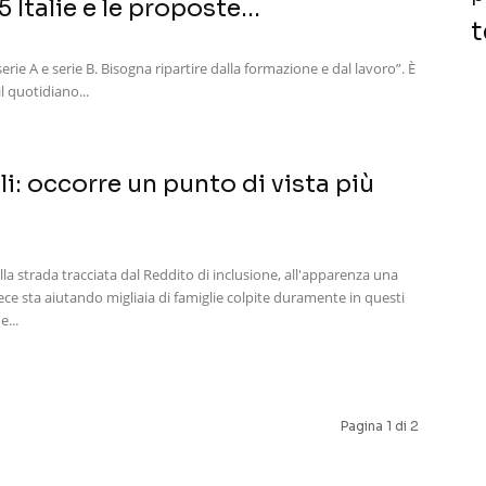
5 Italie e le proposte...
t
serie A e serie B. Bisogna ripartire dalla formazione e dal lavoro”. È
il quotidiano...
li: occorre un punto di vista più
la strada tracciata dal Reddito di inclusione, all'apparenza una
ece sta aiutando migliaia di famiglie colpite duramente in questi
e...
Pagina 1 di 2