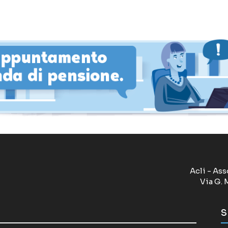
Acli - Ass
Via G. 
S