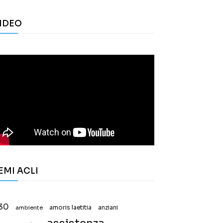
IDEO
EMI ACLI
30
ambiente
amoris laetitia
anziani