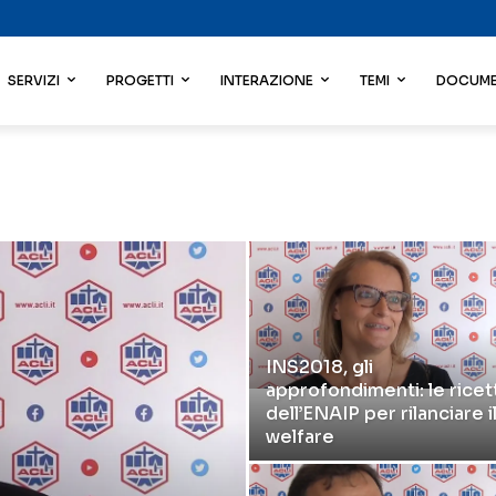
SERVIZI
PROGETTI
INTERAZIONE
TEMI
DOCUME
INS2018, gli
approfondimenti: le ricet
dell’ENAIP per rilanciare i
welfare