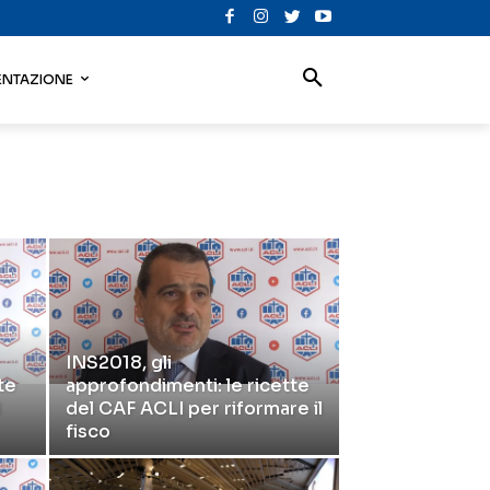
NTAZIONE
INS2018, gli
te
approfondimenti: le ricette
l
del CAF ACLI per riformare il
fisco