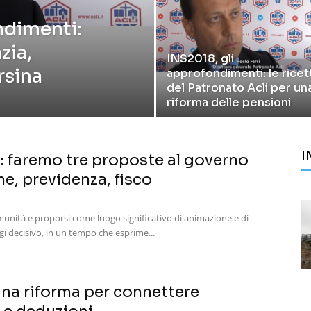
ndimenti:
zia,
INS2018, gli
rsina
approfondimenti: le ricet
del Patronato Acli per un
riforma delle pensioni
I
i: faremo tre proposte al governo
e, previdenza, fisco
 comunità e proporsi come luogo significativo di animazione e di
gi decisivo, in un tempo che esprime...
 una riforma per connettere