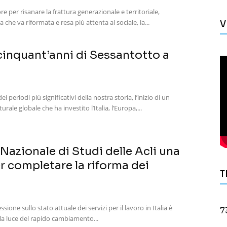
ore per risanare la frattura generazionale e territoriale,
 che va riformata e resa più attenta al sociale, la...
V
cinquant’anni di Sessantotto a
i periodi più significativi della nostra storia, l’inizio di un
rale globale che ha investito l’Italia, l’Europa,...
 Nazionale di Studi delle Acli una
 completare la riforma dei
T
ssione sullo stato attuale dei servizi per il lavoro in Italia è
7
la luce del rapido cambiamento...