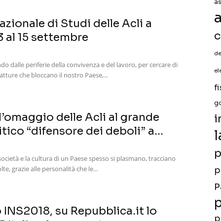
a
a
azionale di Studi delle Acli a
c
13 al 15 settembre
de
do dalle periferie della convivenza e del lavoro, per cercare di
el
ratture che bloccano il nostro Paese,...
f
g
 l’omaggio delle Acli al grande
i
itico “difensore dei deboli” a...
l
p
la società e la cultura di un Paese spesso si plasmano, tracciano
e, grazie alle personalità che le...
p
P
p
o INS2018, su Repubblica.it lo
p