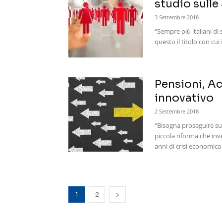
studio sulle 
3 Settembre 2018
“Sempre più italiani di 
questo il titolo con cui 
Pensioni, Ac
innovativo
2 Settembre 2018
"Bisogna proseguire sul
piccola riforma che inv
anni di crisi economica 
1
2