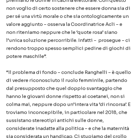
premiano le donne in cabina elettorale. Con questo
non voglio di certo sostenere che essere donna sia di
per sé una virtù morale o che sia ontologicamente un
valore aggiunto – osserva la Coordinatrice Acli – e
non riteniamo neppure che le ‘quote rosa’ siano
l’unica soluzione percorribile. Infatti – prosegue – ci
rendono troppo spesso semplici pedine di giochi di
potere maschile”.
“Il problema di fondo – conclude Ranghelli – è quello
di vedere riconosciuto il ruolo femminile, partendo
dal presupposto che quel doppio svantaggio che
hanno le giovani donne rispetto ai coetanei, non si
colma mai, neppure dopo un’intera vita ‘di rincorsa’. E
troviamo inconcepibile, in particolare nel 2018, che
sussistano stereotipi antichi sulle donne,
considerate inadatte alla politica – e che la maternità
sia considerata un handicap. Ci stupiamo del crollo