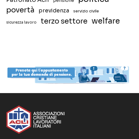
pensione
povertà
previdenza
servizio civile
welfare
terzo settore
sicurezza lavoro