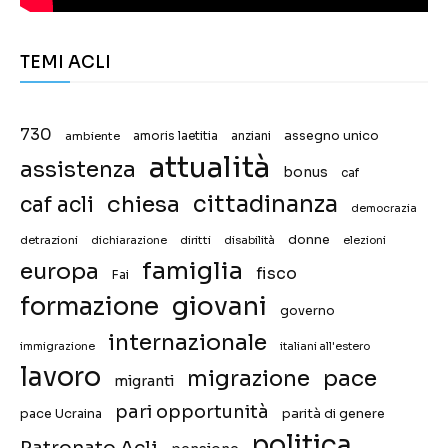
TEMI ACLI
730
assegno unico
ambiente
amoris laetitia
anziani
attualità
assistenza
bonus
caf
chiesa
cittadinanza
caf acli
democrazia
donne
detrazioni
diritti
disabilità
dichiarazione
elezioni
famiglia
europa
fisco
Fai
giovani
formazione
governo
internazionale
immigrazione
italiani all'estero
lavoro
migrazione
pace
migranti
pari opportunità
pace Ucraina
parità di genere
politica
Patronato Acli