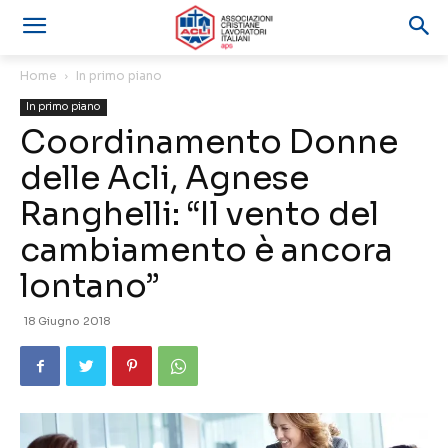
Home
In primo piano
In primo piano
Coordinamento Donne
delle Acli, Agnese
Ranghelli: “Il vento del
cambiamento è ancora
lontano”
18 Giugno 2018