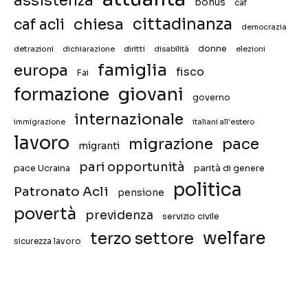
assistenza
bonus
caf
chiesa
cittadinanza
caf acli
democrazia
donne
detrazioni
diritti
disabilità
dichiarazione
elezioni
famiglia
europa
fisco
Fai
giovani
formazione
governo
internazionale
immigrazione
italiani all'estero
lavoro
migrazione
pace
migranti
pari opportunità
pace Ucraina
parità di genere
politica
Patronato Acli
pensione
povertà
previdenza
servizio civile
welfare
terzo settore
sicurezza lavoro