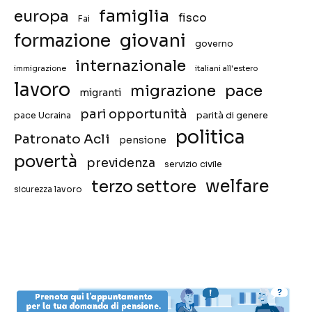
famiglia
europa
fisco
Fai
giovani
formazione
governo
internazionale
immigrazione
italiani all'estero
lavoro
migrazione
pace
migranti
pari opportunità
pace Ucraina
parità di genere
politica
Patronato Acli
pensione
povertà
previdenza
servizio civile
welfare
terzo settore
sicurezza lavoro