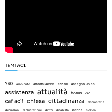
TEMI ACLI
730
assegno unico
ambiente
amoris laetitia
anziani
attualità
assistenza
bonus
caf
chiesa
cittadinanza
caf acli
democrazia
donne
detrazioni
diritti
disabilità
dichiarazione
elezioni