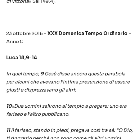
di vittoria
» Sal 149,4).
23 ottobre 2016 –
XXX Domenica Tempo Ordinario
–
Anno C
Luca 18,9-14
In quel tempo,
9
Gesù disse ancora questa parabola
per alcuni che avevano l’intima presunzione di essere
giusti e disprezzavano gli altri:
10
«Due uomini salirono al tempio a pregare: uno era
fariseo e l’altro pubblicano.
11
Il fariseo, stando in piedi, pregava così tra sé: “O Dio,
ti ringrazio perché non sono come gli altri uomini,