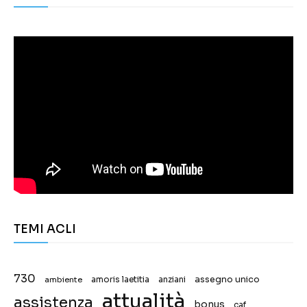
TEMI ACLI
730
assegno unico
ambiente
amoris laetitia
anziani
attualità
assistenza
bonus
caf