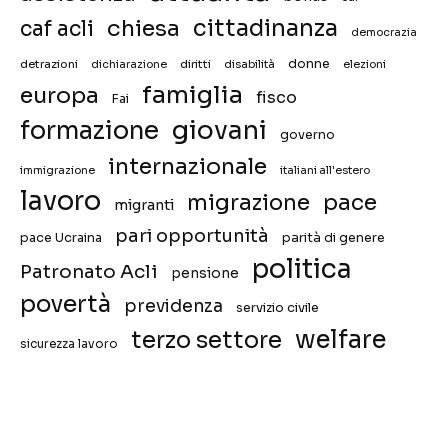
chiesa
cittadinanza
caf acli
democrazia
donne
detrazioni
diritti
disabilità
dichiarazione
elezioni
famiglia
europa
fisco
Fai
giovani
formazione
governo
internazionale
immigrazione
italiani all'estero
lavoro
migrazione
pace
migranti
pari opportunità
pace Ucraina
parità di genere
politica
Patronato Acli
pensione
povertà
previdenza
servizio civile
welfare
terzo settore
sicurezza lavoro